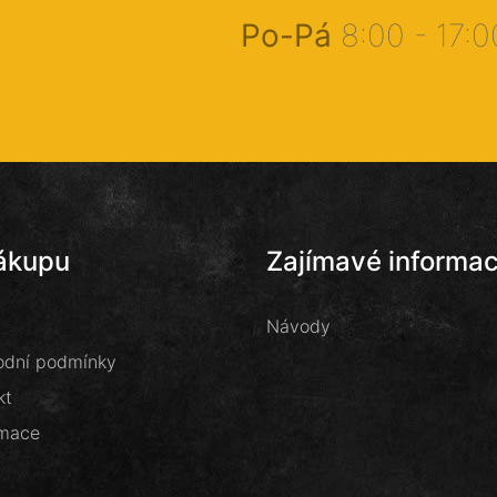
Po-Pá
8:00 - 17:
ákupu
Zajímavé informa
Návody
dní podmínky
kt
mace