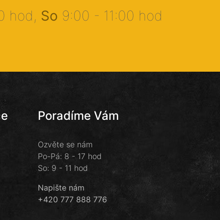
00 hod,
So
9:00 - 11:00 hod
ce
Poradíme Vám
Ozvěte se nám
Po-Pá: 8 - 17 hod
So: 9 - 11 hod
Napište nám
+420 777 888 776