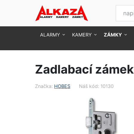
ALARMY
KAMERY
ZÁMKY
Úvod
Zámky
Zadlabací zámky
Zadlabac
Zadlabací zámek
Značka:
HOBES
Náš kód: 10130