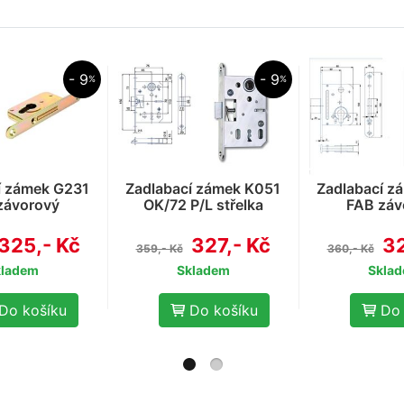
- 9
- 9
%
%
í zámek G231
Zadlabací zámek K051
Zadlabací z
závorový
OK/72 P/L střelka
FAB záv
325,- Kč
327,- Kč
32
359,- Kč
360,- Kč
kladem
Skladem
Skla
Do košíku
Do košíku
Do 