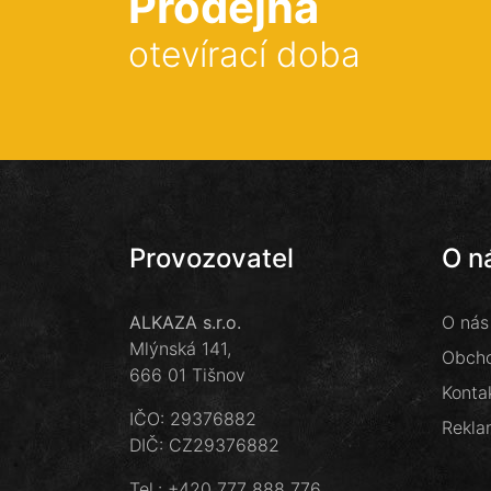
Prodejna
otevírací doba
Provozovatel
O n
ALKAZA s.r.o.
O nás
Mlýnská 141,
Obcho
666 01 Tišnov
Konta
IČO: 29376882
Rekla
DIČ: CZ29376882
Tel.:
+420 777 888 776