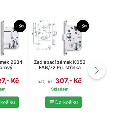
- 9
- 9
%
%
Zadlabací zám
OK/90 P/
303,
333,- Kč
Skladem
ámek 2634
Zadlabací zámek K052
orový
FAB/72 P/L střelka
Do koš
7,- Kč
307,- Kč
337,- Kč
dem
Skladem
košíku
Do košíku