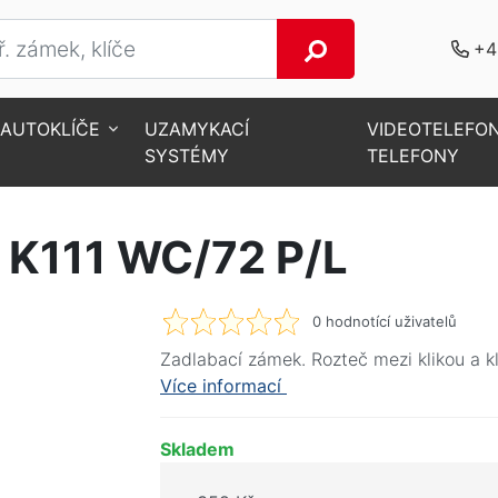
+4
AUTOKLÍČE
UZAMYKACÍ
VIDEOTELEFO
SYSTÉMY
TELEFONY
í zámek K111 WC/72 P/L
 K111 WC/72 P/L
0
hodnotící uživatelů
Zadlabací zámek. Rozteč mezi klikou a
Více informací
Skladem