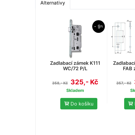
Alternativy
- 9
%
Zadlabací zámek K111
Zadlabac
WC/72 P/L
FAB 
325,- Kč
358,- Kč
357,- Kč
Skladem
S
Do košíku