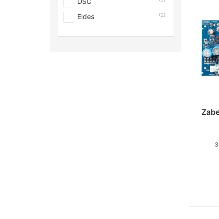
DSC
(2)
Eldes
Zabe
3