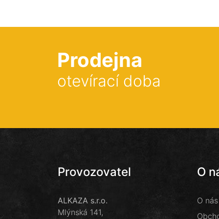
Prodejna
otevírací doba
Provozovatel
O n
ALKAZA s.r.o.
O nás
Mlýnská 141,
Obcho