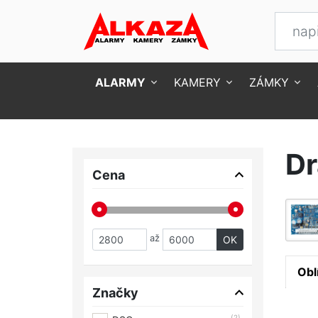
ALARMY
KAMERY
ZÁMKY
Úvod
Alarmy
Drátové
Dr
Cena
až
OK
Obl
Značky
(2)