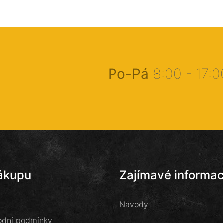
Po-Pá
8:00 - 17:
ákupu
Zajímavé informa
Návody
dní podmínky