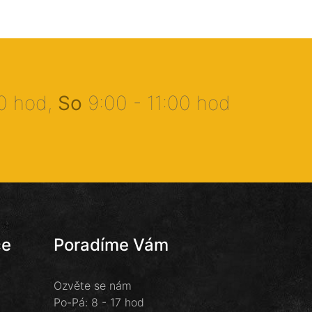
00 hod,
So
9:00 - 11:00 hod
ce
Poradíme Vám
Ozvěte se nám
Po-Pá: 8 - 17 hod