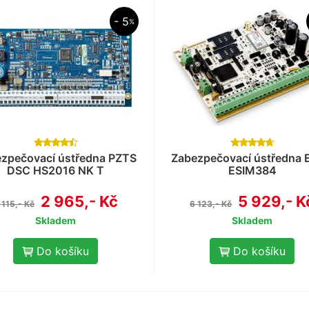
- 5
%
zpečovací ústředna PZTS
Zabezpečovací ústředna 
DSC HS2016 NK T
ESIM384
2 965,- Kč
5 929,- K
 115,- Kč
6 123,- Kč
Skladem
Skladem
Do košíku
Do košíku