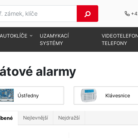
+4
AUTOKLÍČE
UZAMYKACÍ
VIDEOTELEFO
SYSTÉMY
TELEFONY
átové alarmy
Ústředny
Klávesnice
Nejlevnější
Nejdražší
íbené