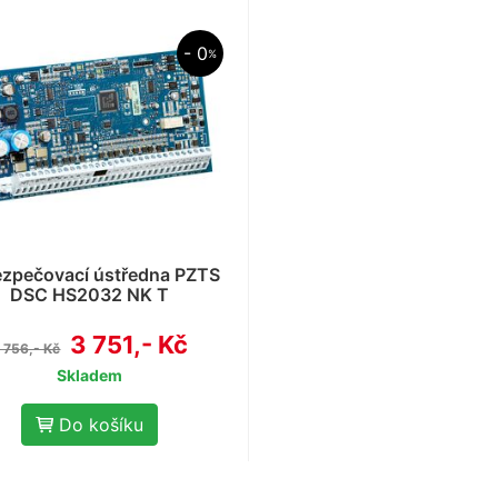
- 0
%
zpečovací ústředna PZTS
DSC HS2032 NK T
3 751,- Kč
 756,- Kč
Skladem
Do košíku