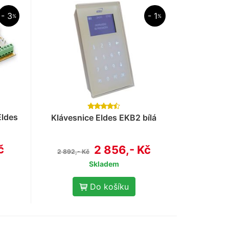
- 3
- 1
%
%
Eldes
Klávesnice Eldes EKB2 bílá
č
2 856,- Kč
2 892,- Kč
Skladem
Do košíku