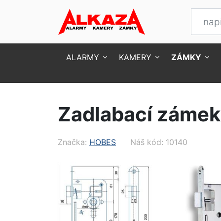
ALARMY
KAMERY
ZÁMKY
Úvod
Zámky
Zadlabací zámky
Zadlabac
Zadlabací zámek
Značka:
HOBES
Náš kód: 10140