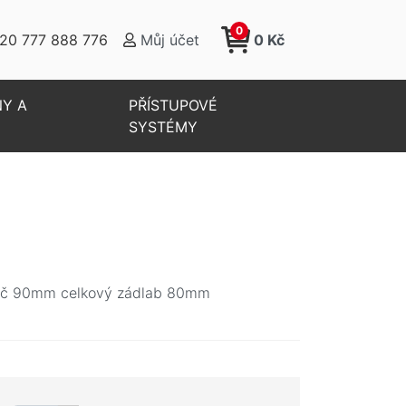
0
20 777 888 776
Můj účet
0 Kč
NY A
PŘÍSTUPOVÉ
SYSTÉMY
zteč 90mm celkový zádlab 80mm