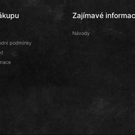
ákupu
Zajímavé informa
Návody
dní podmínky
kt
mace