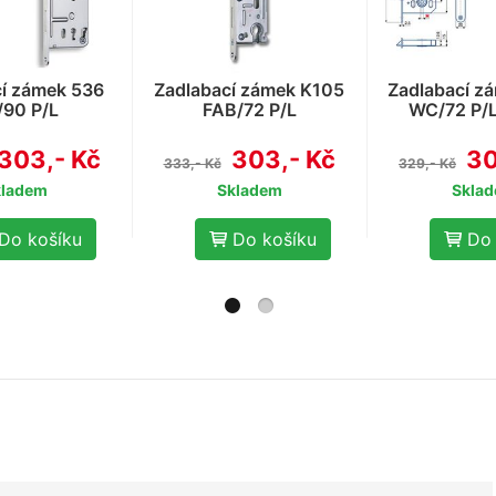
cí zámek 536
Zadlabací zámek K105
Zadlabací z
90 P/L
FAB/72 P/L
WC/72 P/L
303,- Kč
303,- Kč
30
333,- Kč
329,- Kč
kladem
Skladem
Skla
Do košíku
Do košíku
Do 