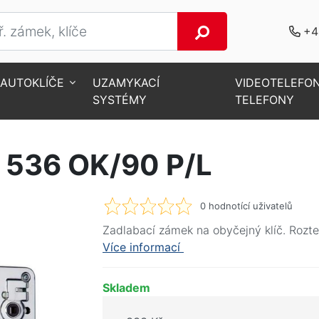
+4
AUTOKLÍČE
UZAMYKACÍ
VIDEOTELEFO
SYSTÉMY
TELEFONY
í zámek 536 OK/90 P/L
 536 OK/90 P/L
0
hodnotící uživatelů
Zadlabací zámek na obyčejný klíč. Ro
Více informací
Skladem