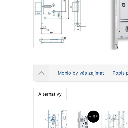
Mohlo by vás zajímat
Popis 
Alternativy
- 9
%