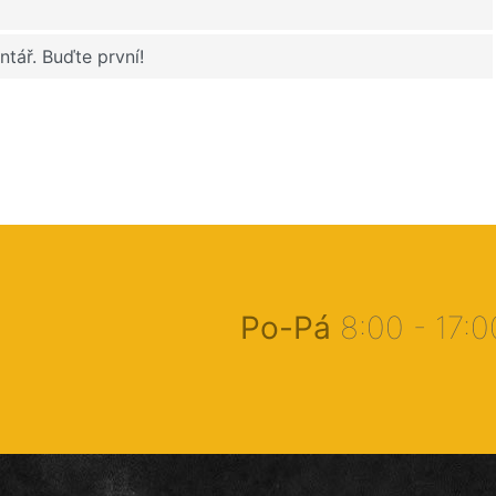
tář. Buďte první!
Po-Pá
8:00 - 17: