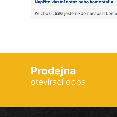
Napište vlastní dotaz nebo komentář »
Ke zboží „
536
ještě nikdo nenapsal komen
Prodejna
otevírací doba