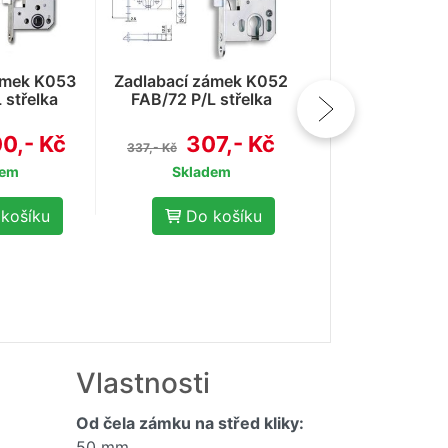
5140
298,
327,- Kč
Skladem
ámek K053
Zadlabací zámek K052
 střelka
FAB/72 P/L střelka
Do koš
0,- Kč
307,- Kč
337,- Kč
dem
Skladem
košíku
Do košíku
Vlastnosti
Od čela zámku na střed kliky:
50 mm