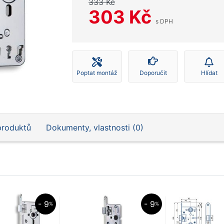
333 Kč
303 Kč
s DPH
Poptat montáž
Doporučit
Hlídat
produktů
Dokumenty, vlastnosti (0)
- 9
- 9
%
%