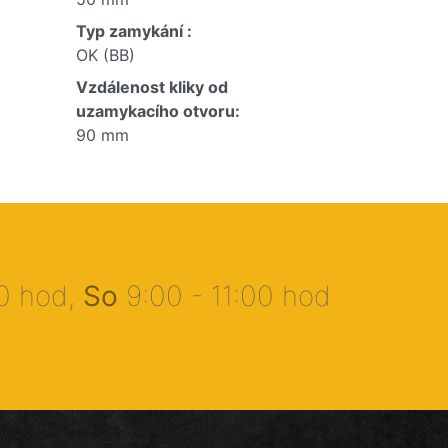
Typ zamykání :
OK (BB)
Vzdálenost kliky od
uzamykacího otvoru:
90 mm
00 hod,
So
9:00 - 11:00 hod