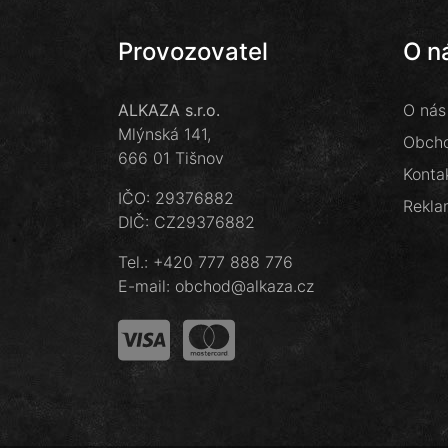
Provozovatel
O n
ALKAZA s.r.o.
O nás
Mlýnská 141,
Obcho
666 01 Tišnov
Konta
IČO: 29376882
Rekla
DIČ: CZ29376882
Tel.:
+420 777 888 776
E-mail:
obchod@alkaza.cz