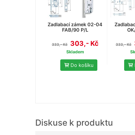
Zadlabací zámek 02-04
Zadlaba
FAB/90 P/L
OK/
303,- Kč
333,- Kč
333,- Kč
Skladem
S
Do košíku
Diskuse k produktu