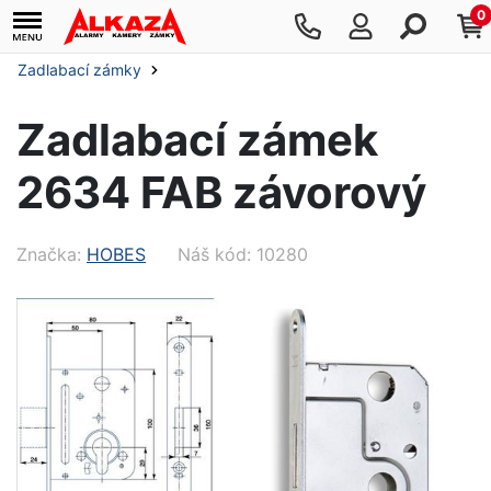
0
Zadlabací zámky
Zadlabací zámek
2634 FAB závorový
Značka:
HOBES
Náš kód: 10280