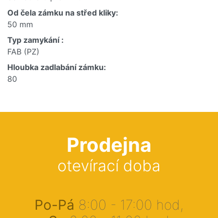
Od čela zámku na střed kliky:
50 mm
Typ zamykání :
FAB (PZ)
Hloubka zadlabání zámku:
80
Prodejna
otevírací doba
Po-Pá
8:00 - 17:00 hod,