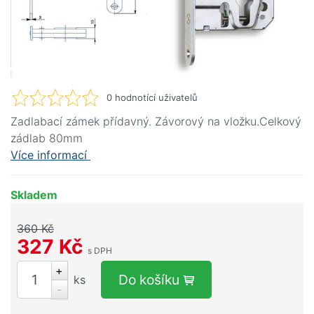
0
hodnotící uživatelů
Zadlabací zámek přídavný. Závorový na vložku.Celkový
zádlab 80mm
Více informací
Skladem
360 Kč
327 Kč
s DPH
+
Do košíku
ks
-