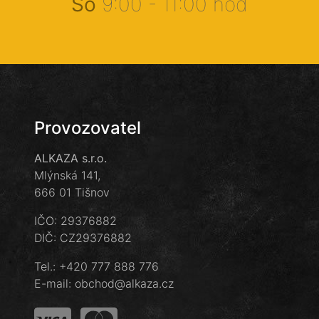
So
9:00 - 11:00 hod
Provozovatel
ALKAZA s.r.o.
Mlýnská 141,
666 01 Tišnov
IČO: 29376882
DIČ: CZ29376882
Tel.:
+420 777 888 776
E-mail:
obchod@alkaza.cz