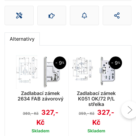
Alternativy
- 9
- 9
%
%
Z
3
Zadlabací zámek
Zadlabací zámek
2634 FAB závorový
K051 OK/72 P/L
střelka
327,-
327,-
360,- Kč
359,- Kč
Kč
Kč
Skladem
Skladem