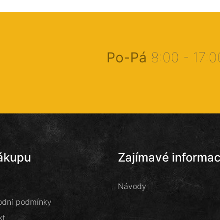
Po-Pá
8:00 - 17:
ákupu
Zajímavé informa
Návody
dní podmínky
kt