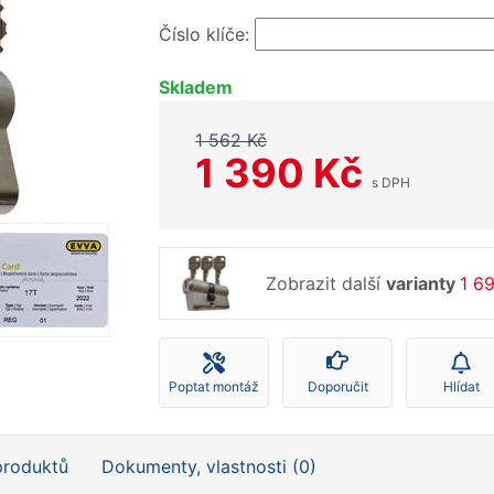
Číslo klíče:
Skladem
1 562 Kč
1 390 Kč
s DPH
Zobrazit další
varianty
1 6
Poptat montáž
Doporučit
Hlídat
produktů
Dokumenty, vlastnosti (0)