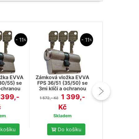
- 11
- 11
%
%
Zámková vložk
FPS 27/56 (30/
3mi klíči a oc
ožka EVVA
Zámková vložka EVVA
proti odvrt
1 3
30/55) se
FPS 36/51 (35/50) se
1 572,- Kč
 ochranou
3mi klíči a ochranou
Kč
vrtání
proti odvrtání
 399,-
1 399,-
1 572,- Kč
Skladem
č
Kč
Do koš
dem
Skladem
košíku
Do košíku