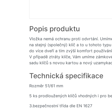
Popis produktu
- 10
%
Klíč EVVA k vložce
Vložka nemá ochranu proti odvrtání. Umíme 
G330
na stejný (společný) klíč a to u tohoto typ
148,- Kč
do více dveří a tím zvýší komfort používání 
165,- Kč
V případě ztráty klíče, Vám umíme zámkové
Skladem
sadu klíčů s novou kartou a nový uzamyka
Do košíku
Technická specifikace
Rozměr 51/61 mm
5 ks prodloužených klíčů vhodných i pro b
3.bezpečnostní třída dle EN 1627