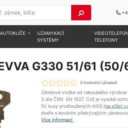
+4
AUTOKLÍČE
UZAMYKACÍ
VIDEOTELEFO
SYSTÉMY
TELEFONY
né vložky
Zámková vložka EVVA G330 51/61 (50/60) s 5ti klíči
VVA G330 51/61 (50/60)
0
hodnotící uživatelů
Zámková vložka od rakouského výrobce E
3 dle ČSN EN 1627. Což je vysoká ochra
5ti kusy prodloužených klíčů
(na přání v
dveře s kováním překrývajícím zámkovou
Více informací