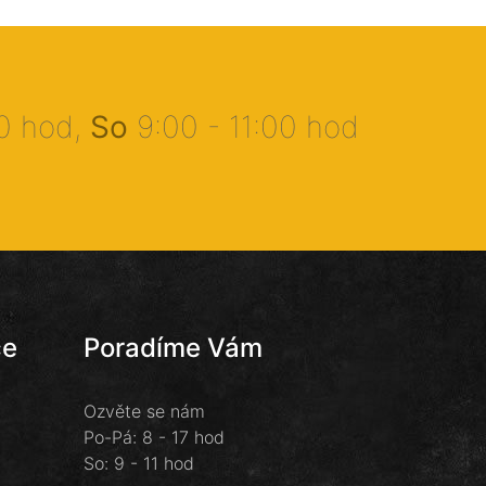
00 hod,
So
9:00 - 11:00 hod
ce
Poradíme Vám
Ozvěte se nám
Po-Pá: 8 - 17 hod
So: 9 - 11 hod