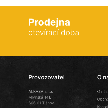
Prodejna
otevírací doba
Provozovatel
O n
ALKAZA s.r.o.
O nás
Mlýnská 141,
Obcho
666 01 Tišnov
Konta