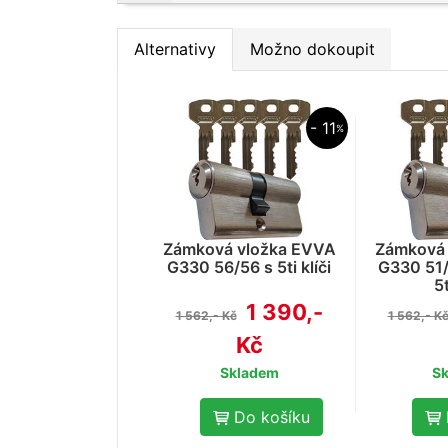
Alternativy
Možno dokoupit
- 11
%
Zámková vložka EVVA
Zámková 
G330 56/56 s 5ti klíči
G330 51/
5t
1 390,-
1 562,- Kč
1 562,- K
Kč
Skladem
S
Do košíku