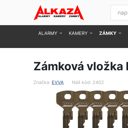
ALARMY
KAMERY
ZÁMKY
Úvod
Zámky
Zámkové vložky
Oboustran
Zámková vložka E
Značka:
EVVA
Náš kód: 2402