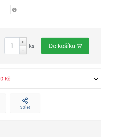
+
Do košíku
ks
-
90 Kč
Sdílet