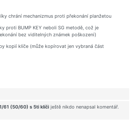
olíky chrání mechanizmus proti překonání planžetou
vky proti BUMP KEY neboli SG metodě, což je
řekonání bez viditelných známek poškození)
by kopií klíče (může kopírovat jen vybraná část
1 (50/60) s 5ti klíči
ještě nikdo nenapsal komentář.