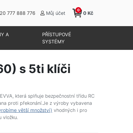
0
20 777 888 776
Můj účet
0 Kč
NY A
PŘÍSTUPOVÉ
SYSTÉMY
 s 5ti klíči
VVA, která splňuje bezpečnostní třídu RC
na proti překonání.Je z výroby vybavena
yrobíme větší množství)
vhodných i pro
 vložku.