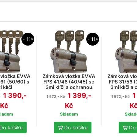
- 11
- 11
%
%
vložka EVVA
Zámková vložka EVVA
Zámková vl
61 (50/60) s
FPS 41/46 (40/45) se
FPS 31/56 (
i klíči
3mi klíči a ochranou
3mi klíči a
proti odvrtání
proti od
1 390,-
1 399,-
1
č
1 572,- Kč
1 572,- Kč
Kč
Kč
K
kladem
Skladem
Skla
Do košíku
Do košíku
Do 