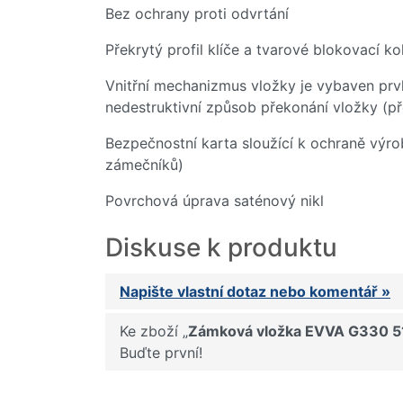
Bez ochrany proti odvrtání
Překrytý profil klíče a tvarové blokovací k
Vnitřní mechanizmus vložky je vybaven pr
nedestruktivní způsob překonání vložky (p
Bezpečnostní karta sloužící k ochraně výro
zámečníků)
Povrchová úprava saténový nikl
Diskuse k produktu
Napište vlastní dotaz nebo komentář »
Ke zboží „
Zámková vložka EVVA G330 51/6
Buďte první!