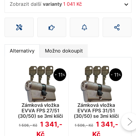
Zobrazit další
varianty
1 041 Kč
Alternativy
Možno dokoupit
- 11
- 11
%
%
Zámková vložka
Zámková vložka
Z
EVVA FPS 27/51
EVVA FPS 31/51
E
(30/50) se 3mi klíči
(30/50) se 3mi klíči
(35
a ochranou proti
a ochranou proti
1 341,-
1 341,-
1 506,- Kč
1 506,- Kč
1 5
odvrtání
odvrtání
Kč
Kč