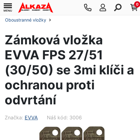
0
Oboustranné vložky
Zámková vložka
EVVA FPS 27/51
(30/50) se 3mi klíči a
ochranou proti
odvrtání
Značka:
EVVA
Náš kód: 3006