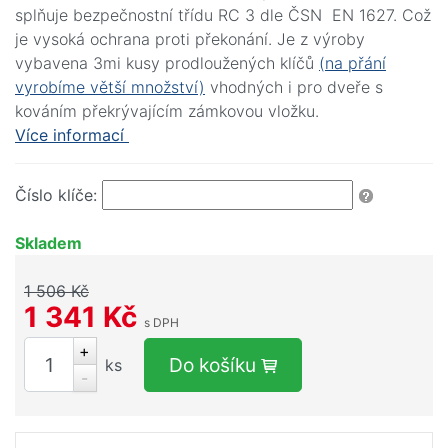
splňuje bezpečnostní třídu RC 3 dle ČSN EN 1627. Což
je vysoká ochrana proti překonání. Je z výroby
vybavena 3mi kusy prodloužených klíčů
(na přání
vyrobíme větší množství)
vhodných i pro dveře s
kováním překrývajícím zámkovou vložku.
Více informací
Číslo klíče:
Skladem
1 506 Kč
1 341 Kč
s DPH
+
Do košíku
ks
-