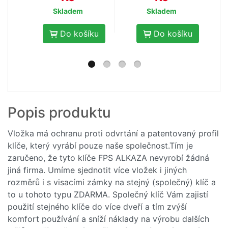
Skladem
Skladem
Do košíku
Do košíku
- 10
Popis produktu
%
Klíč EVVA k vložce
FPS
Vložka má ochranu proti odvrtání a patentovaný profil
klíče, který vyrábí pouze naše společnost.Tím je
185,-
206,- Kč
zaručeno, že tyto klíče FPS ALKAZA nevyrobí žádná
Kč
jiná firma. Umíme sjednotit více vložek i jiných
rozměrů i s visacími zámky na stejný (společný) klíč a
Skladem
to u tohoto typu ZDARMA. Společný klíč Vám zajistí
použití stejného klíče do více dveří a tím zvýší
Do košíku
komfort používání a sníží náklady na výrobu dalších