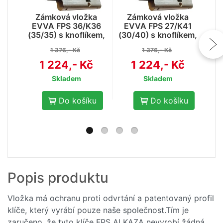
Zámková vložka
Zámková vložka
Z
EVVA FPS 36/K36
EVVA FPS 27/K41
E
(35/35) s knoflíkem,
(30/40) s knoflíkem,
(30
3mi klíči a ochranou
3mi klíči a ochranou
3mi
1 376,- Kč
1 376,- Kč
proti odvrtání
proti odvrtání
1 224,- Kč
1 224,- Kč
Skladem
Skladem
Do košíku
Do košíku
- 10
Popis produktu
%
Klíč EVVA k vložce
FPS
Vložka má ochranu proti odvrtání a patentovaný profil
klíče, který vyrábí pouze naše společnost.Tím je
185,-
206,- Kč
zaručeno, že tyto klíče FPS ALKAZA nevyrobí žádná