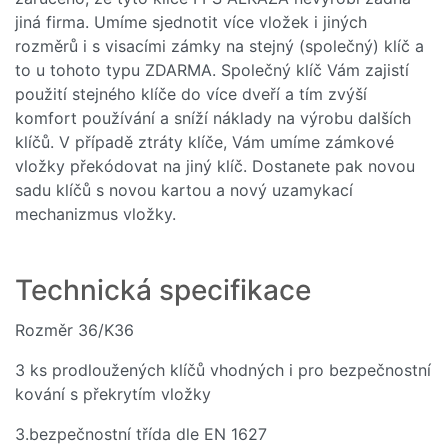
Kč
jiná firma. Umíme sjednotit více vložek i jiných
rozměrů i s visacími zámky na stejný (společný) klíč a
Skladem
to u tohoto typu ZDARMA. Společný klíč Vám zajistí
použití stejného klíče do více dveří a tím zvýší
Do košíku
komfort používání a sníží náklady na výrobu dalších
klíčů. V případě ztráty klíče, Vám umíme zámkové
vložky překódovat na jiný klíč. Dostanete pak novou
sadu klíčů s novou kartou a nový uzamykací
mechanizmus vložky.
Technická specifikace
Rozměr 36/K36
3 ks prodloužených klíčů vhodných i pro bezpečnostní
kování s překrytím vložky
3.bezpečnostní třída dle EN 1627