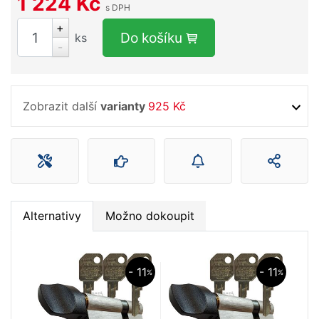
1 224 Kč
s DPH
+
Do košíku
ks
-
Zobrazit další
varianty
925 Kč
Alternativy
Možno dokoupit
- 11
- 11
%
%