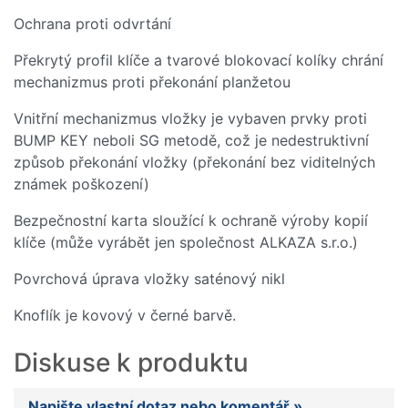
Ochrana proti odvrtání
Překrytý profil klíče a tvarové blokovací kolíky chrání
mechanizmus proti překonání planžetou
Vnitřní mechanizmus vložky je vybaven prvky proti
BUMP KEY neboli SG metodě, což je nedestruktivní
způsob překonání vložky (překonání bez viditelných
známek poškození)
Bezpečnostní karta sloužící k ochraně výroby kopií
klíče (může vyrábět jen společnost ALKAZA s.r.o.)
Povrchová úprava vložky saténový nikl
Knoflík je kovový v černé barvě.
Diskuse k produktu
Napište vlastní dotaz nebo komentář »