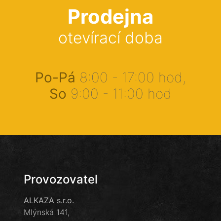
Prodejna
otevírací doba
Po-Pá
8:00 - 17:00 hod,
So
9:00 - 11:00 hod
Provozovatel
ALKAZA s.r.o.
Mlýnská 141,