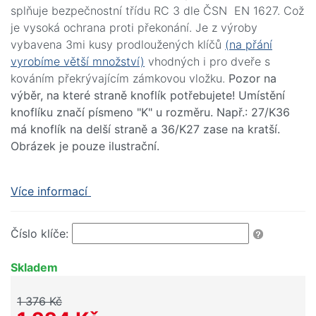
splňuje bezpečnostní třídu RC 3 dle ČSN EN 1627. Což
je vysoká ochrana proti překonání. Je z výroby
vybavena 3mi kusy prodloužených klíčů
(na přání
vyrobíme větší množství)
vhodných i pro dveře s
kováním překrývajícím zámkovou vložku.
Pozor na
výběr, na které straně knoflík potřebujete! Umístění
knoflíku značí písmeno "K" u rozměru. Např.: 27/K36
má knoflík na delší straně a 36/K27 zase na kratší.
Obrázek je pouze ilustrační.
Více informací
Číslo klíče:
Skladem
1 376 Kč