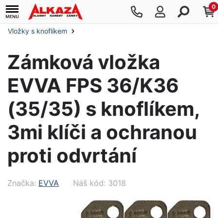
0
Vložky s knoflíkem
Zámková vložka
EVVA FPS 36/K36
(35/35) s knoflíkem,
3mi klíči a ochranou
proti odvrtání
Značka:
EVVA
Náš kód: 3018