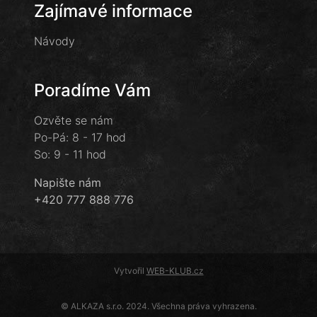
Zajímavé informace
Návody
Poradíme Vám
Ozvěte se nám
Po-Pá: 8 - 17 hod
So: 9 - 11 hod
Napište nám
+420 777 888 776
Vytvořil
WEB-KLUB.cz
© ALKAZA s.r.o. 2024. Všechna práva vyhrazena.