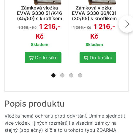
Z
EV
Zámková vložka
Zámková vložka
(3
EVVA G330 51/K46
EVVA G330 66/K31
(45/50) s knoflíkem
(30/65) s knoflíkem
1 
a 5ti klíči
a 5ti klíči
1 216,-
1 216,-
1 366,- Kč
1 366,- Kč
Kč
Kč
Skladem
Skladem
Do košíku
Do košíku
- 10
Popis produktu
%
Klíč EVVA k vložce
G330
Vložka nemá ochranu proti odvrtání. Umíme sjednotit
více vložek i jiných rozměrů i s visacími zámky na
148,-
165,- Kč
stejný (společný) klíč a to u tohoto typu ZDARMA.