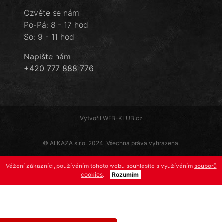
Ozvěte se nám
Po-Pá: 8 - 17 hod
So: 9 - 11 hod
Napište nám
+420 777 888 776
Vytvořil
WEB-KLUB.cz
© ALKAZA s.r.o. 2024. Všechna práva vyhrazena.
Vážení zákazníci, používáním tohoto webu souhlasíte s využíváním
souborů
cookies
.
Rozumím