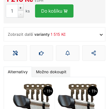
s DPH
+
Do košíku
ks
-
Zobrazit další
varianty
1 515 Kč
Alternativy
Možno dokoupit
- 11
- 11
%
%