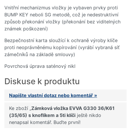
Vnitřní mechanizmus vložky je vybaven prvky proti
BUMP KEY neboli SG metodě, což je nedestruktivní
způsob překonání vložky (překonání bez viditelných
známek poškození)
Bezpečnostní karta sloužící k ochraně výroby klíče
proti neoprávněnému kopírování (vyrábí vybraná síť
zámečníků na základě smlouvy)
Povrchová úprava saténový nikl
Diskuse k produktu
Napište vlastní dotaz nebo komentář »
Ke zboží „
Zámková vložka EVVA G330 36/K61
(35/65) s knoflíkem a 5ti klíči
ještě nikdo
nenapsal komentář. Buďte první!