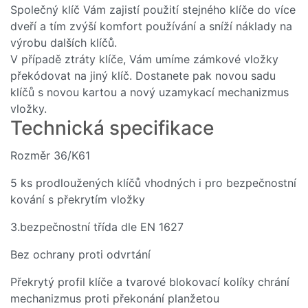
Kč
Společný klíč Vám zajistí použití stejného klíče do více
dveří a tím zvýší komfort používání a sníží náklady na
Skladem
výrobu dalších klíčů.
V případě ztráty klíče, Vám umíme zámkové vložky
Do košíku
překódovat na jiný klíč. Dostanete pak novou sadu
klíčů s novou kartou a nový uzamykací mechanizmus
vložky.
Technická specifikace
Rozměr 36/K61
5 ks prodloužených klíčů vhodných i pro bezpečnostní
kování s překrytím vložky
3.bezpečnostní třída dle EN 1627
Bez ochrany proti odvrtání
Překrytý profil klíče a tvarové blokovací kolíky chrání
mechanizmus proti překonání planžetou