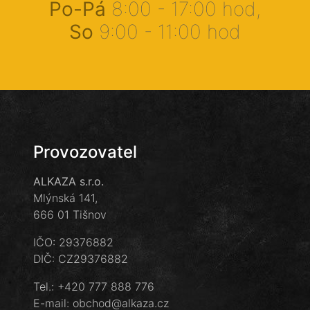
Po-Pá
8:00 - 17:00 hod,
So
9:00 - 11:00 hod
Provozovatel
ALKAZA s.r.o.
Mlýnská 141,
666 01 Tišnov
IČO: 29376882
DIČ: CZ29376882
Tel.:
+420 777 888 776
E-mail:
obchod@alkaza.cz