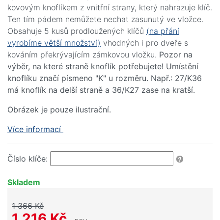
kovovým knoflíkem z vnitřní strany, který nahrazuje klíč.
Ten tím pádem nemůžete nechat zasunutý ve vložce.
Obsahuje 5 kusů prodloužených klíčů
(na přání
vyrobíme větší množství)
vhodných i pro dveře s
kováním překrývajícím zámkovou vložku.
Pozor na
výběr, na které straně knoflík potřebujete! Umístění
knoflíku značí písmeno "K" u rozměru. Např.: 27/K36
má knoflík na delší straně a 36/K27 zase na kratší.
Obrázek je pouze ilustrační.
Více informací
Číslo klíče:
Skladem
1 366 Kč
1 216 Kč