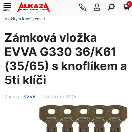
0
Vložky s knoflíkem
Zámková vložka
EVVA G330 36/K61
(35/65) s knoflíkem a
5ti klíči
Značka:
EVVA
Náš kód: 2105