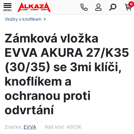
0
Vložky s knoflíkem
Zámková vložka
EVVA AKURA 27/K35
(30/35) se 3mi klíči,
knoflíkem a
ochranou proti
odvrtání
Značka:
EVVA
Náš kód: 4003K