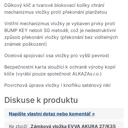
Důlkový klíč a tvarové blokovací kolíky chrání
mechanizmus vložky proti překonání planžetou
Vnitřní mechanizmus vložky je vybaven prvky proti
BUMP KEY neboli SG metodě, což je nedestruktivní
způsob překonání vložky (překonání bez viditelných
známek poškození)
Ocelová spojovací osa vložky pro vyšší pevnost
Bezpečnostní karta sloužící k ochraně výroby kopií
klíče (vyrábí pouze společnost ALKAZAs.r.o.)
Povrchová úprava vložky i knoflíku saténový nikl
Diskuse k produktu
Napište vlastní dotaz nebo komentář »
Ke zboží „
Zámková vložka EVVA AKURA 27/K35