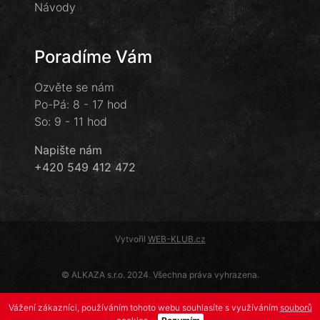
Návody
Poradíme Vám
Ozvěte se nám
Po-Pá: 8 - 17 hod
So: 9 - 11 hod
Napište nám
+420 549 412 472
Vytvořil
WEB-KLUB.cz
© ALKAZA s.r.o. 2024. Všechna práva vyhrazena.
Vážení zákazníci, používáním tohoto webu souhlasíte s využíváním
souborů