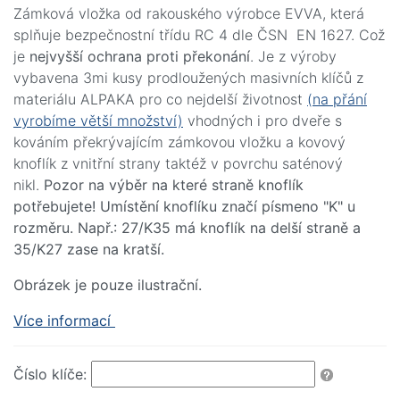
Zámková vložka od rakouského výrobce EVVA, která
splňuje bezpečnostní třídu RC 4 dle ČSN EN 1627. Což
je
nejvyšší ochrana proti překonání
. Je z výroby
vybavena 3mi kusy prodloužených masivních klíčů z
materiálu ALPAKA pro co nejdelší životnost
(na přání
vyrobíme větší množství)
vhodných i pro dveře s
kováním překrývajícím zámkovou vložku a kovový
knoflík z vnitřní strany taktéž v povrchu saténový
nikl.
Pozor na výběr na které straně knoflík
potřebujete! Umístění knoflíku značí písmeno "K" u
rozměru. Např.: 27/K35 má knoflík na delší straně a
35/K27 zase na kratší.
Obrázek je pouze ilustrační.
Více informací
Číslo klíče: