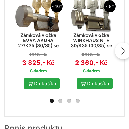
- 16
- 8
%
%
Zámková vložka
Zámková vložka
Z
EVVA AKURA
WINKHAUS NTR
E
27/K35 (30/35) se
30/K35 (30/35) se
(60
3mi klíči, knoflíkem a
3mi klíči, knoflíkem a
3mi
4 545,- Kč
2 553,- Kč
ochranou proti
ochranou proti
odvrtání
odvrtání
3 825,- Kč
2 360,- Kč
Skladem
Skladem
Do košíku
Do košíku
- 21
Popis produktu
%