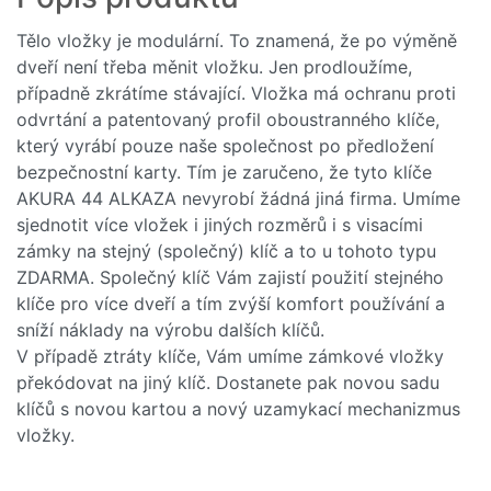
Klíč EVVA k vložce
AKURA
Tělo vložky je modulární. To znamená, že po výměně
dveří není třeba měnit vložku. Jen prodloužíme,
701,-
889,- Kč
případně zkrátíme stávající. Vložka má ochranu proti
Kč
odvrtání a patentovaný profil oboustranného klíče,
který vyrábí pouze naše společnost po předložení
Skladem
bezpečnostní karty. Tím je zaručeno, že tyto klíče
AKURA 44 ALKAZA nevyrobí žádná jiná firma. Umíme
Do košíku
sjednotit více vložek i jiných rozměrů i s visacími
zámky na stejný (společný) klíč a to u tohoto typu
ZDARMA. Společný klíč Vám zajistí použití stejného
klíče pro více dveří a tím zvýší komfort používání a
sníží náklady na výrobu dalších klíčů.
V případě ztráty klíče, Vám umíme zámkové vložky
překódovat na jiný klíč. Dostanete pak novou sadu
klíčů s novou kartou a nový uzamykací mechanizmus
vložky.