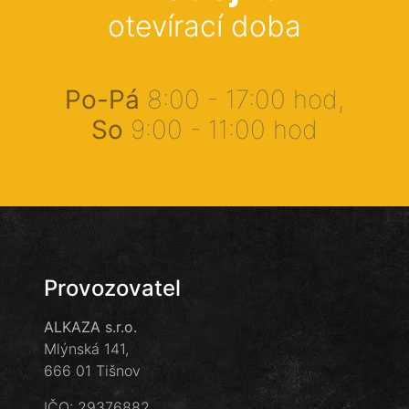
otevírací doba
Po-Pá
8:00 - 17:00 hod,
So
9:00 - 11:00 hod
Provozovatel
ALKAZA s.r.o.
Mlýnská 141,
666 01 Tišnov
IČO: 29376882