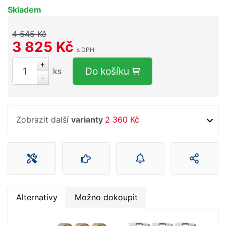
Skladem
4 545 Kč
3 825 Kč
s DPH
+
Do košíku
ks
-
Zobrazit další
varianty
2 360 Kč
Alternativy
Možno dokoupit