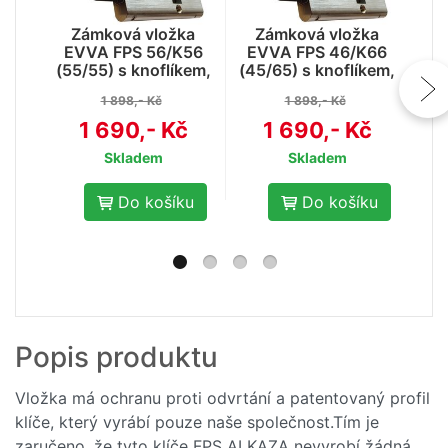
Zámková vložka
Zámková vložka
Z
EVVA FPS 56/K56
EVVA FPS 46/K66
E
(55/55) s knoflíkem,
(45/65) s knoflíkem,
(50
3mi klíči a ochranou
3mi klíči a ochranou
3mi
1 898,- Kč
1 898,- Kč
proti odvrtání
proti odvrtání
1 690,- Kč
1 690,- Kč
Skladem
Skladem
Do košíku
Do košíku
- 10
Popis produktu
%
Klíč EVVA k vložce
FPS
Vložka má ochranu proti odvrtání a patentovaný profil
klíče, který vyrábí pouze naše společnost.Tím je
185,-
206,- Kč
zaručeno, že tyto klíče FPS ALKAZA nevyrobí žádná