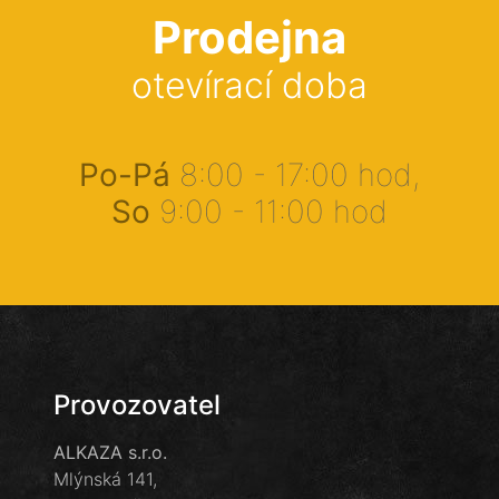
Prodejna
otevírací doba
Po-Pá
8:00 - 17:00 hod,
So
9:00 - 11:00 hod
Provozovatel
ALKAZA s.r.o.
Mlýnská 141,