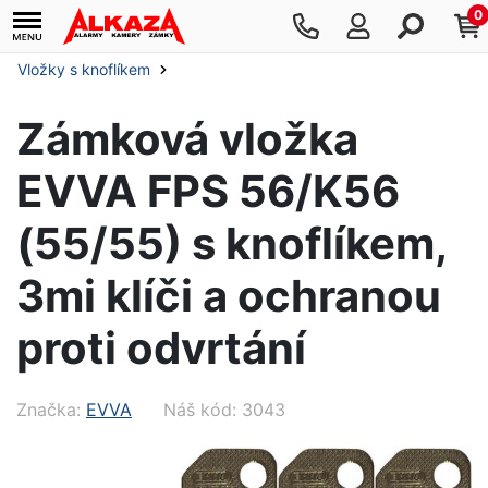
0
Vložky s knoflíkem
Zámková vložka
EVVA FPS 56/K56
(55/55) s knoflíkem,
3mi klíči a ochranou
proti odvrtání
Značka:
EVVA
Náš kód: 3043