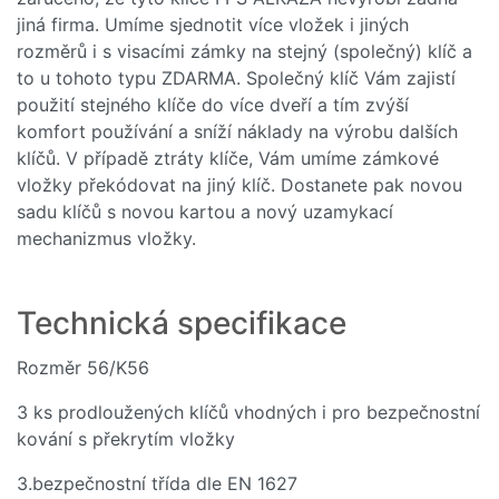
Kč
jiná firma. Umíme sjednotit více vložek i jiných
rozměrů i s visacími zámky na stejný (společný) klíč a
Skladem
to u tohoto typu ZDARMA. Společný klíč Vám zajistí
použití stejného klíče do více dveří a tím zvýší
Do košíku
komfort používání a sníží náklady na výrobu dalších
klíčů. V případě ztráty klíče, Vám umíme zámkové
vložky překódovat na jiný klíč. Dostanete pak novou
sadu klíčů s novou kartou a nový uzamykací
mechanizmus vložky.
Technická specifikace
Rozměr 56/K56
3 ks prodloužených klíčů vhodných i pro bezpečnostní
kování s překrytím vložky
3.bezpečnostní třída dle EN 1627