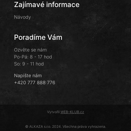
Zajímavé informace
Návody
Poradíme Vám
Ozvěte se nám
Po-Pá: 8 - 17 hod
So: 9 - 11 hod
Napište nám
+420 777 888 776
Vytvořil
WEB-KLUB.cz
© ALKAZA s.r.o. 2024. Všechna práva vyhrazena.