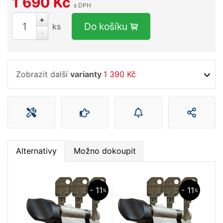
1 690 Kč
s DPH
+
Do košíku
ks
-
Zobrazit další
varianty
1 390 Kč
Alternativy
Možno dokoupit
- 11
- 11
%
%