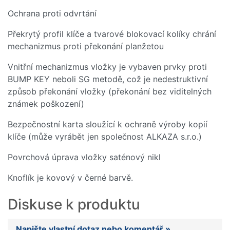
Ochrana proti odvrtání
Překrytý profil klíče a tvarové blokovací kolíky chrání
mechanizmus proti překonání planžetou
Vnitřní mechanizmus vložky je vybaven prvky proti
BUMP KEY neboli SG metodě, což je nedestruktivní
způsob překonání vložky (překonání bez viditelných
známek poškození)
Bezpečnostní karta sloužící k ochraně výroby kopií
klíče (může vyrábět jen společnost ALKAZA s.r.o.)
Povrchová úprava vložky saténový nikl
Knoflík je kovový v černé barvě.
Diskuse k produktu
Napište vlastní dotaz nebo komentář »