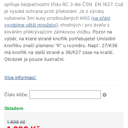
splňuje bezpečnostní třídu RC 3 dle ČSN EN 1627. Což
je vysoká ochrana proti překonání. Je z výroby
vybavena 3mi kusy prodloužených klíčů
(na přání
vyrobíme větší množství)
vhodných i pro dveře s
kováním překrývajícím zámkovou vložku.
Pozor na
výběr, na které straně knoflík potřebujete! Umístění
knoflíku značí písmeno "K" u rozměru. Např.: 27/K36
má knoflík na delší straně a 36/K27 zase na kratší.
Obrázek je pouze ilustrační.
Více informací
Číslo klíče:
Skladem
1 898 Kč