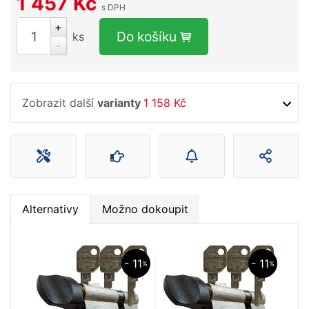
1 457 Kč
s DPH
+
Do košíku
ks
-
Zobrazit další
varianty
1 158 Kč
Alternativy
Možno dokoupit
- 11
- 11
%
%