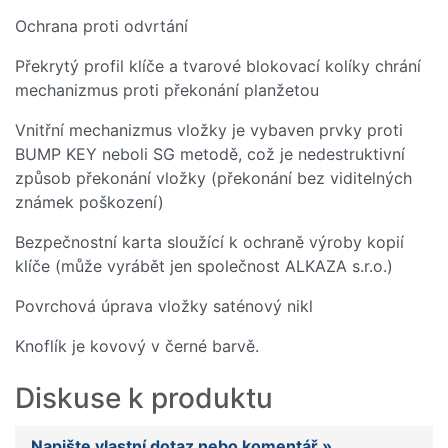
Ochrana proti odvrtání
Překrytý profil klíče a tvarové blokovací kolíky chrání
mechanizmus proti překonání planžetou
Vnitřní mechanizmus vložky je vybaven prvky proti
BUMP KEY neboli SG metodě, což je nedestruktivní
způsob překonání vložky (překonání bez viditelných
známek poškození)
Bezpečnostní karta sloužící k ochraně výroby kopií
klíče (může vyrábět jen společnost ALKAZA s.r.o.)
Povrchová úprava vložky saténový nikl
Knoflík je kovový v černé barvě.
Diskuse k produktu
Napište vlastní dotaz nebo komentář »