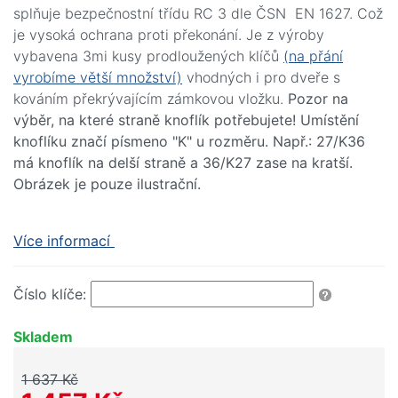
splňuje bezpečnostní třídu RC 3 dle ČSN EN 1627. Což
je vysoká ochrana proti překonání. Je z výroby
vybavena 3mi kusy prodloužených klíčů
(na přání
vyrobíme větší množství)
vhodných i pro dveře s
kováním překrývajícím zámkovou vložku.
Pozor na
výběr, na které straně knoflík potřebujete! Umístění
knoflíku značí písmeno "K" u rozměru. Např.: 27/K36
má knoflík na delší straně a 36/K27 zase na kratší.
Obrázek je pouze ilustrační.
Více informací
Číslo klíče:
Skladem
1 637 Kč