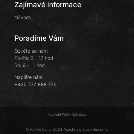
Zajímavé informace
Návody
Poradíme Vám
Ozvěte se nám
Po-Pá: 8 - 17 hod
So: 9 - 11 hod
Napište nám
+420 777 888 776
Vytvořil
WEB-KLUB.cz
© ALKAZA s.r.o. 2024. Všechna práva vyhrazena.