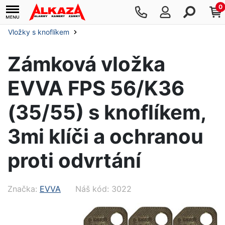
0
Vložky s knoflíkem
Zámková vložka
EVVA FPS 56/K36
(35/55) s knoflíkem,
3mi klíči a ochranou
proti odvrtání
Značka:
EVVA
Náš kód: 3022