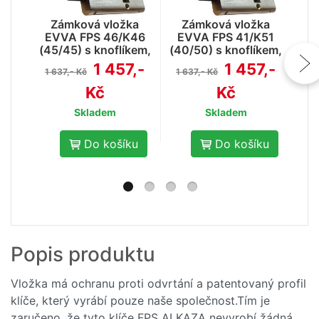
Zámková vložka
Zámková vložka
Z
EVVA FPS 46/K46
EVVA FPS 41/K51
E
(45/45) s knoflíkem,
(40/50) s knoflíkem,
(40
3mi klíči a ochranou
3mi klíči a ochranou
3mi
1 457,-
1 457,-
1 637,- Kč
1 637,- Kč
1 
proti odvrtání
proti odvrtání
Kč
Kč
Skladem
Skladem
Do košíku
Do košíku
- 10
Popis produktu
%
Klíč EVVA k vložce
FPS
Vložka má ochranu proti odvrtání a patentovaný profil
klíče, který vyrábí pouze naše společnost.Tím je
185,-
206,- Kč
zaručeno, že tyto klíče FPS ALKAZA nevyrobí žádná