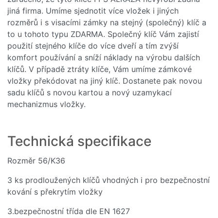
Kč
jiná firma. Umíme sjednotit více vložek i jiných
rozměrů i s visacími zámky na stejný (společný) klíč a
Skladem
to u tohoto typu ZDARMA. Společný klíč Vám zajistí
použití stejného klíče do více dveří a tím zvýší
Do košíku
komfort používání a sníží náklady na výrobu dalších
klíčů. V případě ztráty klíče, Vám umíme zámkové
vložky překódovat na jiný klíč. Dostanete pak novou
sadu klíčů s novou kartou a nový uzamykací
mechanizmus vložky.
Technická specifikace
Rozměr 56/K36
3 ks prodloužených klíčů vhodných i pro bezpečnostní
kování s překrytím vložky
3.bezpečnostní třída dle EN 1627