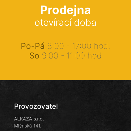
Prodejna
otevírací doba
Po-Pá
8:00 - 17:00 hod,
So
9:00 - 11:00 hod
Provozovatel
ALKAZA s.r.o.
Mlýnská 141,