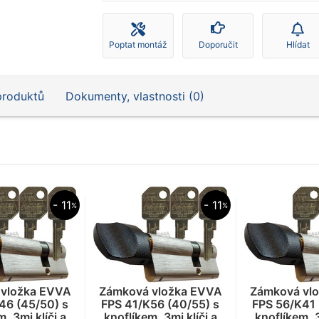
Poptat montáž
Doporučit
Hlídat
produktů
Dokumenty, vlastnosti (0)
- 11
- 11
%
%
vložka EVVA
Zámková vložka EVVA
Zámková vl
46 (45/50) s
FPS 41/K56 (40/55) s
FPS 56/K41 
, 3mi klíči a
knoflíkem, 3mi klíči a
knoflíkem, 3