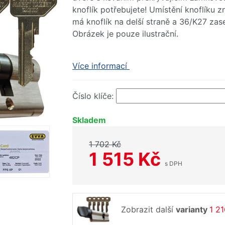
knoflík potřebujete! Umístění knoflíku 
má knoflík na delší straně a 36/K27 zase
Obrázek je pouze ilustrační.
Více informací
Číslo klíče:
Skladem
1 702 Kč
1 515 Kč
s DPH
Zobrazit další
varianty
1 21