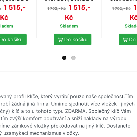
proti odvrtání
ochranou proti odvrtání
ochranou pro
1 515,-
1 515,-
1
č
1 702,- Kč
1 702,- Kč
Kč
Kč
K
kladem
Skladem
Skla
Do košíku
Do košíku
Do 
vaný profil klíče, který vyrábí pouze naše společnost.Tím
obí žádná jiná firma. Umíme sjednotit více vložek i jiných
ečný) klíč a to u tohoto typu ZDARMA. Společný klíč Vám
 a tím zvýší komfort používání a sníží náklady na výrobu
 umíme zámkové vložky překódovat na jiný klíč. Dostanete
vý uzamykací mechanizmus vložky.