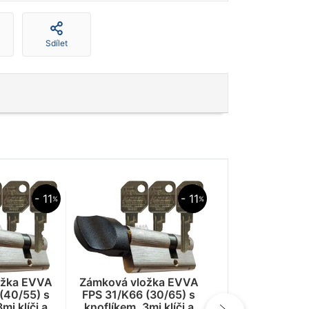
Sdílet
- 11
- 11
%
%
Zámková vložk
FPS 36/K61 (35
knoflíkem, 3mi 
ožka EVVA
Zámková vložka EVVA
ochranou proti 
1 5
(40/55) s
FPS 31/K66 (30/65) s
1 702,- Kč
mi klíči a
knoflíkem, 3mi klíči a