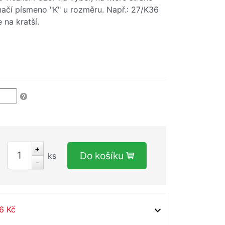
značí písmeno "K" u rozměru. Např.: 27/K36
 na kratší.
+
Do košíku
ks
-
6 Kč