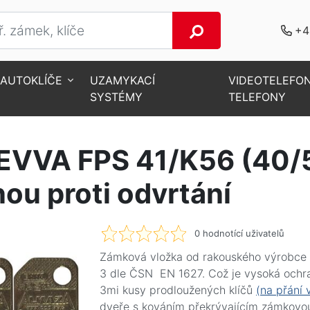
+4
AUTOKLÍČE
UZAMYKACÍ
VIDEOTELEFO
SYSTÉMY
TELEFONY
noflíkem
Zámková vložka EVVA FPS 41/K56 (40/55) s knoflíkem, 3m
EVVA FPS 41/K56 (40/5
nou proti odvrtání
0
hodnotící uživatelů
Zámková vložka od rakouského výrobce E
3 dle ČSN EN 1627. Což je vysoká ochra
3mi kusy prodloužených klíčů
(na přání 
dveře s kováním překrývajícím zámkovou