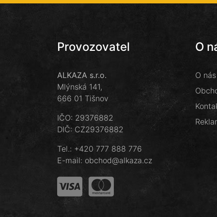
Provozovatel
O n
ALKAZA s.r.o.
O nás
Mlýnská 141,
Obcho
666 01 Tišnov
Konta
IČO: 29376882
Rekla
DIČ: CZ29376882
Tel.:
+420 777 888 776
E-mail:
obchod@alkaza.cz