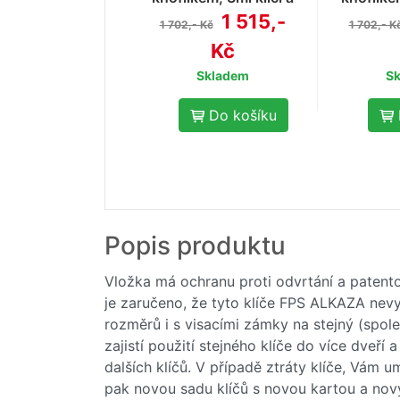
ochranou proti odvrtání
ochranou 
1 515,-
1 702,- Kč
1 702,- K
Kč
Skladem
S
Do košíku
Popis produktu
- 10
%
Klíč EVVA k vložce FPS
Vložka má ochranu proti odvrtání a patento
je zaručeno, že tyto klíče FPS ALKAZA nevyr
185,- Kč
rozměrů i s visacími zámky na stejný (spol
206,- Kč
zajistí použití stejného klíče do více dveří
Skladem
dalších klíčů. V případě ztráty klíče, Vám
pak novou sadu klíčů s novou kartou a no
Do košíku