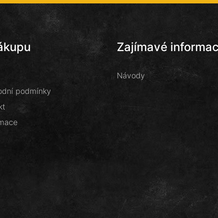
ákupu
Zajímavé informa
Návody
dní podmínky
kt
mace