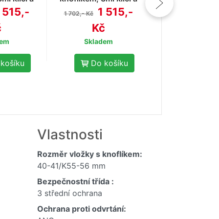
Kč
ti odvrtání
ochranou proti odvrtání
 515,-
1 515,-
1 702,- Kč
Skladem
č
Kč
Do koš
dem
Skladem
košíku
Do košíku
Vlastnosti
Rozměr vložky s knoflíkem:
40-41/K55-56 mm
Bezpečnostní třída :
3 střední ochrana
Ochrana proti odvrtání: