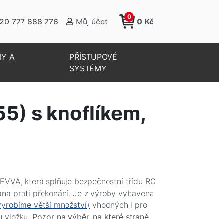
0
20 777 888 776
Můj účet
0 Kč
NY A
PŘÍSTUPOVÉ
SYSTÉMY
i klíči a ochranou proti odvrtání
5) s knoflíkem,
VVA, která splňuje bezpečnostní třídu RC
na proti překonání. Je z výroby vybavena
vyrobíme větší množství)
vhodných i pro
 vložku.
Pozor na výběr, na které straně