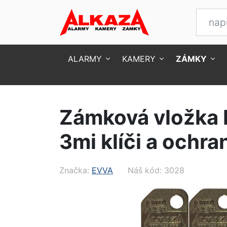
ALARMY
KAMERY
ZÁMKY
Úvod
Zámky
Zámkové vložky
Vložky s k
Zámková vložka 
3mi klíči a ochra
Značka:
EVVA
Náš kód: 3028