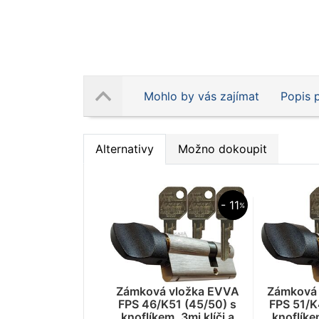
Mohlo by vás zajímat
Popis 
Alternativy
Možno dokoupit
- 11
%
Zámková vložka EVVA
Zámková 
FPS 46/K51 (45/50) s
FPS 51/K
knoflíkem, 3mi klíči a
knoflíkem