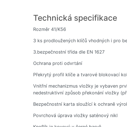
Technická specifikace
Rozměr 41/K56
3 ks prodloužených klíčů vhodných i pro b
3.bezpečnostní třída dle EN 1627
Ochrana proti odvrtání
Překrytý profil klíče a tvarové blokovací k
Vnitřní mechanizmus vložky je vybaven pr
nedestruktivní způsob překonání vložky (p
Bezpečnostní karta sloužící k ochraně výro
Povrchová úprava vložky saténový nikl
Knoflík je kovový v černé barvě.