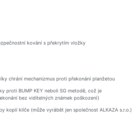
ezpečnostní kování s překrytím vložky
olíky chrání mechanizmus proti překonání planžetou
vky proti BUMP KEY neboli SG metodě, což je
řekonání bez viditelných známek poškození)
by kopií klíče (může vyrábět jen společnost ALKAZA s.r.o.)