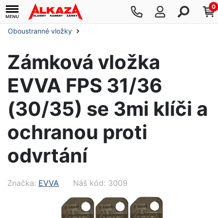
0
Oboustranné vložky
Zámková vložka
EVVA FPS 31/36
(30/35) se 3mi klíči a
ochranou proti
odvrtání
Značka:
EVVA
Náš kód: 3009