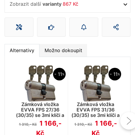
Zobrazit další
varianty
867 Kč
Alternativy
Možno dokoupit
- 11
- 11
%
%
Z
EV
Zámková vložka
Zámková vložka
EVVA FPS 27/36
EVVA FPS 31/36
1 
(30/35) se 3mi klíči a
(30/35) se 3mi klíči a
ochranou proti
ochranou proti
1 166,-
1 166,-
1 310,- Kč
1 310,- Kč
odvrtání
odvrtání
Kč
Kč