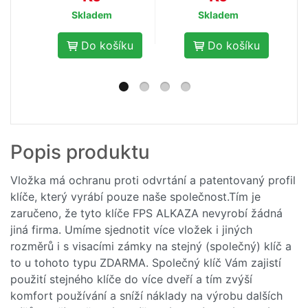
Skladem
Skladem
Do košíku
Do košíku
- 10
Popis produktu
%
Klíč EVVA k vložce
FPS
Vložka má ochranu proti odvrtání a patentovaný profil
klíče, který vyrábí pouze naše společnost.Tím je
185,-
206,- Kč
zaručeno, že tyto klíče FPS ALKAZA nevyrobí žádná
Kč
jiná firma. Umíme sjednotit více vložek i jiných
rozměrů i s visacími zámky na stejný (společný) klíč a
Skladem
to u tohoto typu ZDARMA. Společný klíč Vám zajistí
použití stejného klíče do více dveří a tím zvýší
Do košíku
komfort používání a sníží náklady na výrobu dalších