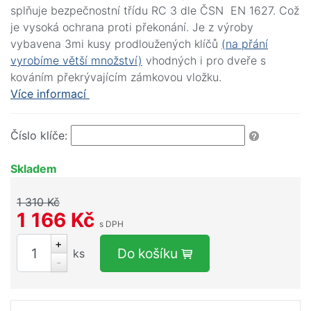
splňuje bezpečnostní třídu RC 3 dle ČSN EN 1627. Což
je vysoká ochrana proti překonání. Je z výroby
vybavena 3mi kusy prodloužených klíčů
(na přání
vyrobíme větší množství)
vhodných i pro dveře s
kováním překrývajícím zámkovou vložku.
Více informací
Číslo klíče:
Skladem
1 310 Kč
1 166 Kč
s DPH
+
Do košíku
ks
-