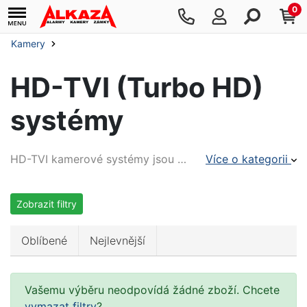
0
Kamery
HD-TVI (Turbo HD)
systémy
HD-TVI kamerové systémy jsou na rozdíl od IP kamer levnější variantou, nicméně do 8Mpx (UHD, 4K) rozlišení v hodně vlastnostech i lepší.
Více o kategorii
Zobrazit filtry
Oblíbené
Nejlevnější
Vašemu výběru neodpovídá žádné zboží. Chcete
vymazat filtry
?