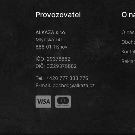
Provozovatel
O n
ALKAZA s.r.o.
O nás
Mlýnská 141,
Obcho
666 01 Tišnov
Konta
IČO: 29376882
Rekla
DIČ: CZ29376882
Tel.:
+420 777 888 776
E-mail:
obchod@alkaza.cz