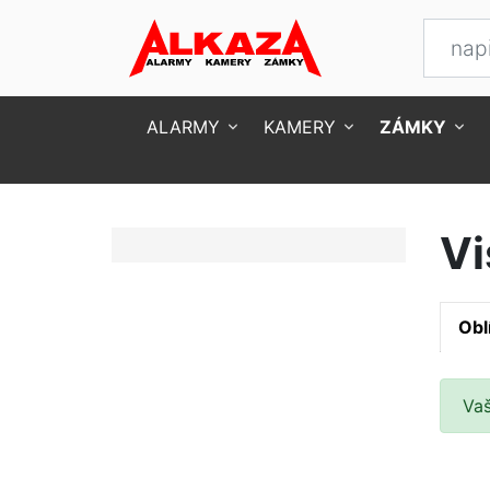
ALARMY
KAMERY
ZÁMKY
Úvod
Zámky
Visací zámky
Vi
Obl
Va