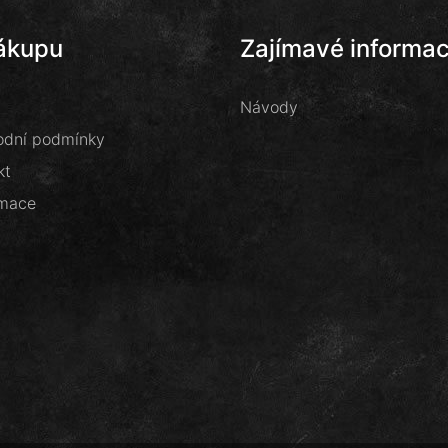
ákupu
Zajímavé informa
Návody
dní podmínky
kt
mace