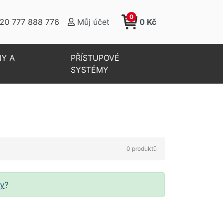
0
20 777 888 776
Můj účet
0 Kč
NY A
PŘÍSTUPOVÉ
SYSTÉMY
ry
?