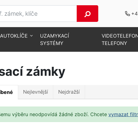
+4
AUTOKLÍČE
UZAMYKACÍ
VIDEOTELEFO
SYSTÉMY
TELEFONY
sací zámky
Nejlevnější
Nejdražší
íbené
šemu výběru neodpovídá žádné zboží. Chcete
vymazat filt