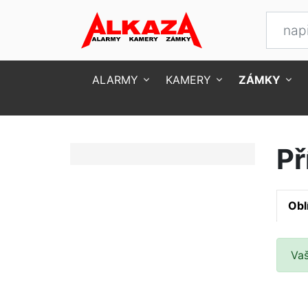
ALARMY
KAMERY
ZÁMKY
Úvod
Zámky
Přídavné zámky
Př
Obl
Va