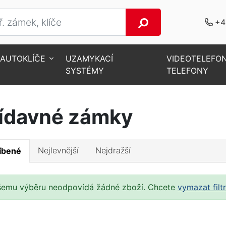
+4
AUTOKLÍČE
UZAMYKACÍ
VIDEOTELEFO
SYSTÉMY
TELEFONY
ídavné zámky
Nejlevnější
Nejdražší
íbené
šemu výběru neodpovídá žádné zboží. Chcete
vymazat filt