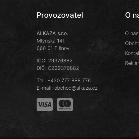
Provozovatel
O n
ALKAZA s.r.o.
O nás
Mlýnská 141,
Obcho
666 01 Tišnov
Konta
IČO: 29376882
Rekla
DIČ: CZ29376882
Tel.:
+420 777 888 776
E-mail:
obchod@alkaza.cz