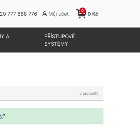
0
20 777 888 776
Můj účet
0 Kč
NY A
PŘÍSTUPOVÉ
SYSTÉMY
ry
?