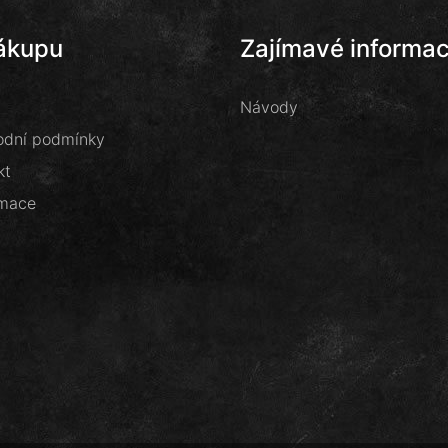
ákupu
Zajímavé informa
Návody
dní podmínky
kt
mace