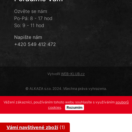
Ozvěte se nám
Po-Pá: 8 - 17 hod
So: 9 - 11 hod
Napište nám
+420 549 412 472
Vytvořil
WEB-KLUB.cz
© ALKAZA s.r.o. 2024. Všechna práva vyhrazena.
Vážení zákazníci, používáním tohoto webu souhlasíte s využíváním
souborů
cookies
.
Rozumím
Vámi navštívené zboží
(1)