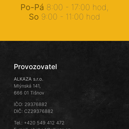
Po-Pá
8:00 - 17:00 hod,
So
9:00 - 11:00 hod
Provozovatel
ALKAZA s.r.o.
Mlýnská 141,
666 01 Tišnov
IČO: 29376882
DIČ: CZ29376882
Tel.:
+420 549 412 472