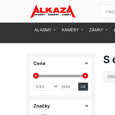
ALARMY
KAMERY
ZÁMKY
Úvod
Autoklíče
S dálkovým ovládáním
S 
Cena
Obl
až
OK
Značky
(4)