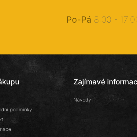
Po-Pá
8:00 - 17:
ákupu
Zajímavé informa
Návody
dní podmínky
kt
mace