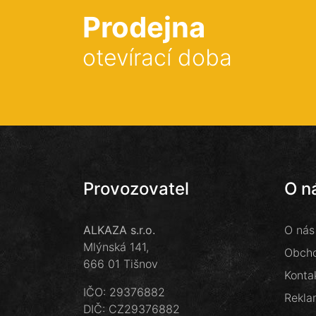
Prodejna
otevírací doba
Provozovatel
O n
ALKAZA s.r.o.
O nás
Mlýnská 141,
Obcho
666 01 Tišnov
Konta
IČO: 29376882
Rekla
DIČ: CZ29376882