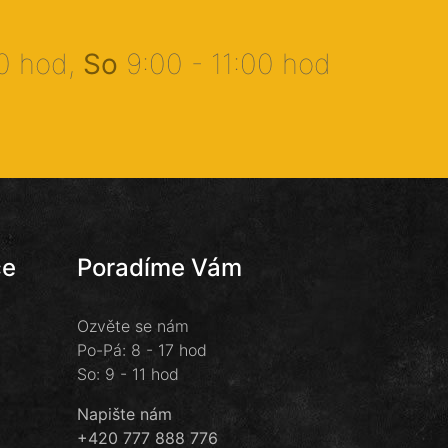
00 hod,
So
9:00 - 11:00 hod
ce
Poradíme Vám
Ozvěte se nám
Po-Pá: 8 - 17 hod
So: 9 - 11 hod
Napište nám
+420 777 888 776